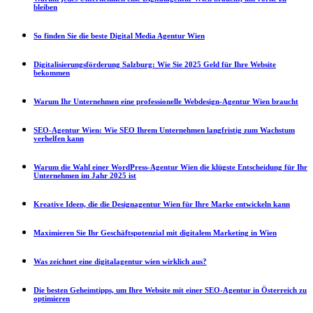
bleiben
So finden Sie die beste Digital Media Agentur Wien
Digitalisierungsförderung Salzburg: Wie Sie 2025 Geld für Ihre Website
bekommen
Warum Ihr Unternehmen eine professionelle Webdesign-Agentur Wien braucht
SEO-Agentur Wien: Wie SEO Ihrem Unternehmen langfristig zum Wachstum
verhelfen kann
Warum die Wahl einer WordPress-Agentur Wien die klügste Entscheidung für Ihr
Unternehmen im Jahr 2025 ist
Kreative Ideen, die die Designagentur Wien für Ihre Marke entwickeln kann
Maximieren Sie Ihr Geschäftspotenzial mit digitalem Marketing in Wien
Was zeichnet eine digitalagentur wien wirklich aus?
Die besten Geheimtipps, um Ihre Website mit einer SEO-Agentur in Österreich zu
optimieren