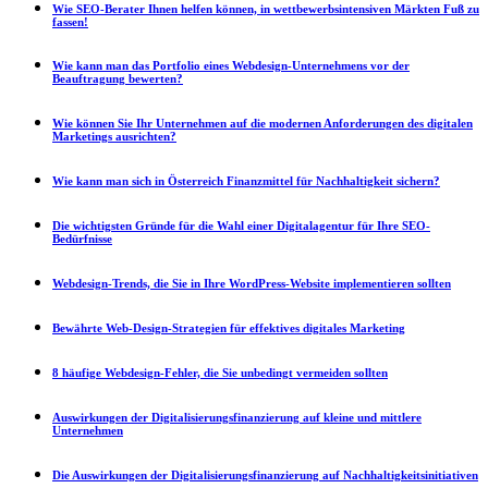
Wie SEO-Berater Ihnen helfen können, in wettbewerbsintensiven Märkten Fuß zu
fassen!
Wie kann man das Portfolio eines Webdesign-Unternehmens vor der
Beauftragung bewerten?
Wie können Sie Ihr Unternehmen auf die modernen Anforderungen des digitalen
Marketings ausrichten?
Wie kann man sich in Österreich Finanzmittel für Nachhaltigkeit sichern?
Die wichtigsten Gründe für die Wahl einer Digitalagentur für Ihre SEO-
Bedürfnisse
Webdesign-Trends, die Sie in Ihre WordPress-Website implementieren sollten
Bewährte Web-Design-Strategien für effektives digitales Marketing
8 häufige Webdesign-Fehler, die Sie unbedingt vermeiden sollten
Auswirkungen der Digitalisierungsfinanzierung auf kleine und mittlere
Unternehmen
Die Auswirkungen der Digitalisierungsfinanzierung auf Nachhaltigkeitsinitiativen